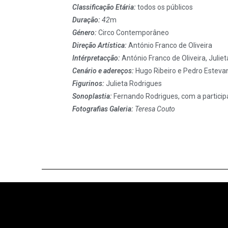
Classificação Etária:
todos os públicos
Duração:
42
m
Género:
Circo Contemporâneo
Direção Artística:
António Franco de Oliveira
Intérpret
acção:
António Franco de Oliveira, Julie
Cenário e adereços:
Hugo Ribeiro e Pedro Esteva
Figurinos:
Julieta Rodrigues
Sonoplastia:
Fernando Rodrigues, com a particip
Fotografias Galeria:
Teresa Couto