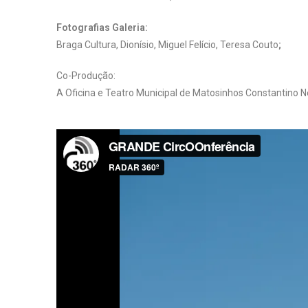
Fotografias Galeria:
Braga Cultura, Dionísio, Miguel Felício, Teresa Couto
;
Co-Produção:
A Oficina e Teatro Municipal de Matosinhos Constantino N